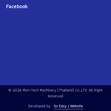
Facebook
©
2026 Mori-Tech Machinery (Thailand) Co.,LTD. All Right
Reserved
Developed by :
So Easy | Website