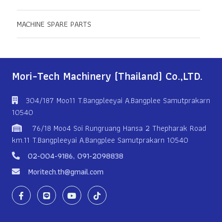
MACHINE SPARE PARTS
Mori-Tech Machinery (Thailand) Co.,LTD.
304/187 Moo11 T.Bangpleeyai A.Bangplee Samutprakarn
10540
76/18 Moo4 Soi Rungruang Hansa 2 Thepharak Road
km.11 T.Bangpleeyai A.Bangplee Samutprakarn 10540
02-004-9186
,
091-2098838
Moritech.th@gmail.com