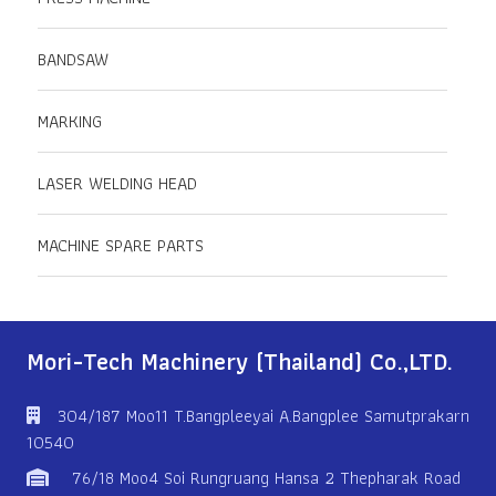
BANDSAW
MARKING
LASER WELDING HEAD
MACHINE SPARE PARTS
Mori-Tech Machinery (Thailand) Co.,LTD.
304/187 Moo11 T.Bangpleeyai A.Bangplee Samutprakarn
10540
76/18 Moo4 Soi Rungruang Hansa 2 Thepharak Road