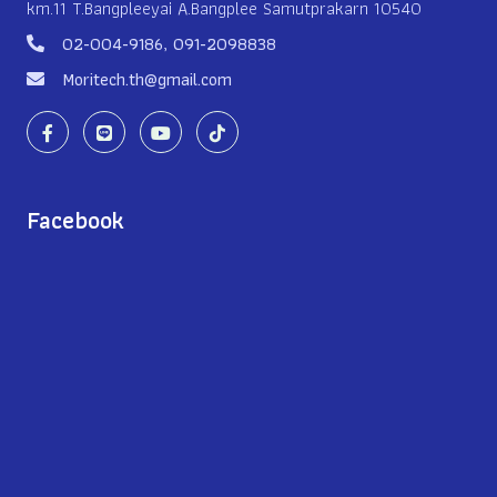
km.11 T.Bangpleeyai A.Bangplee Samutprakarn 10540
02-004-9186
,
091-2098838
Moritech.th@gmail.com
Facebook