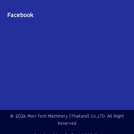
Facebook
©
2026 Mori-Tech Machinery (Thailand) Co.,LTD. All Right
Reserved